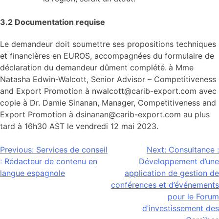
3.2 Documentation requise
Le demandeur doit soumettre ses propositions techniques
et financières en EUROS, accompagnées du formulaire de
déclaration du demandeur dûment complété.
à Mme
Natasha Edwin-Walcott, Senior Advisor – Competitiveness
and Export Promotion à nwalcott@carib-export.com avec
copie à Dr. Damie Sinanan, Manager, Competitiveness and
Export Promotion à dsinanan@carib-export.com au plus
tard à 16h30 AST le vendredi 12 mai 2023.
Navigation
Previous:
Services de conseil
Next:
Consultance :
: Rédacteur de contenu en
Développement d’une
de
langue espagnole
application de gestion de
l’article
conférences et d’événements
pour le Forum
d’investissement des