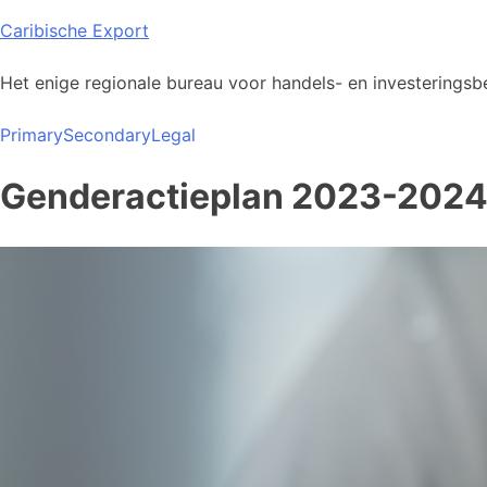
Skip
Caribische Export
to
content
Het enige regionale bureau voor handels- en investeringsbe
Primary
Secondary
Legal
Genderactieplan 2023-202