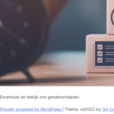
Download en bekijk ons genderactieplan.
Proudly powered by WordPress
|
Theme: ce2022 by
GA Ca