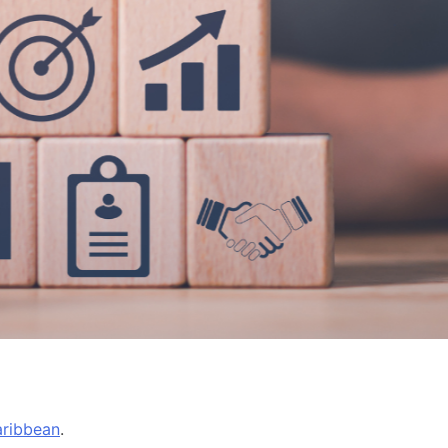
ribbean
.