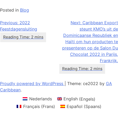
Posted in
Blog
Bericht
Previous:
2022
Next:
Caribbean Export
Feestdagensluiting
steunt KMO’s uit de
navigatie
Dominicaanse Republiek en
Haïti om hun producten te
presenteren op de Salon Du
Chocolat 2022 in Parijs,
Frankrijk.
Proudly powered by WordPress
|
Theme: ce2022 by
GA
Caribbean
.
Nederlands
English
(
Engels
)
Français
(
Frans
)
Español
(
Spaans
)