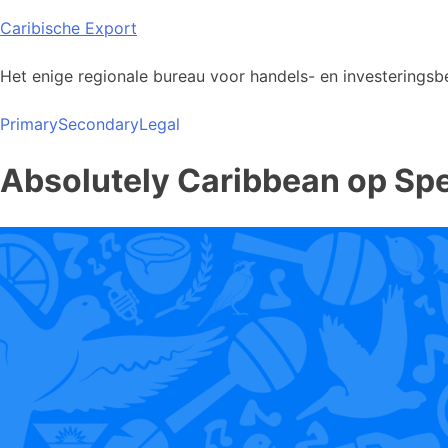
Skip
Caribische Export
to
content
Het enige regionale bureau voor handels- en investeringsbe
Primary
Secondary
Legal
Absolutely Caribbean op Spe