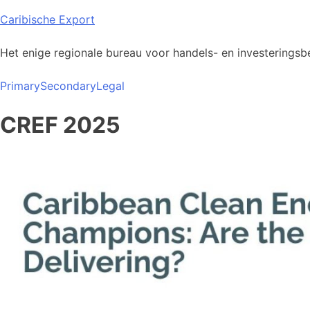
Skip
Caribische Export
to
content
Het enige regionale bureau voor handels- en investeringsbe
Primary
Secondary
Legal
CREF 2025