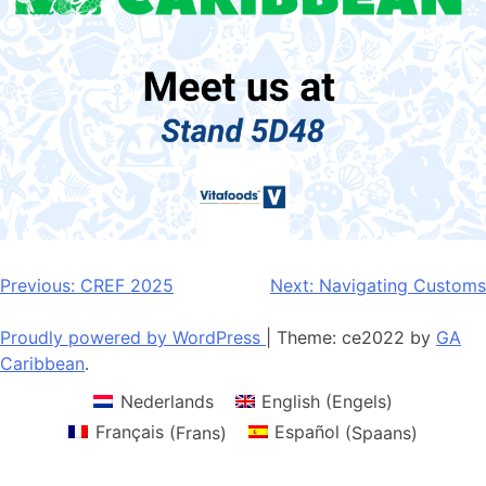
Bericht
Previous:
CREF 2025
Next:
Navigating Customs
navigatie
Proudly powered by WordPress
|
Theme: ce2022 by
GA
Caribbean
.
Nederlands
English
(
Engels
)
Français
(
Frans
)
Español
(
Spaans
)