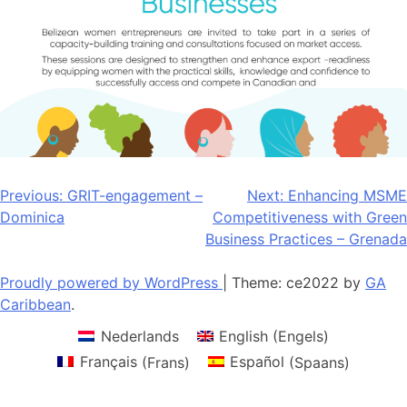
Bericht
Previous:
GRIT-engagement –
Next:
Enhancing MSME
Dominica
Competitiveness with Green
navigatie
Business Practices – Grenada
Proudly powered by WordPress
|
Theme: ce2022 by
GA
Caribbean
.
Nederlands
English
(
Engels
)
Français
(
Frans
)
Español
(
Spaans
)