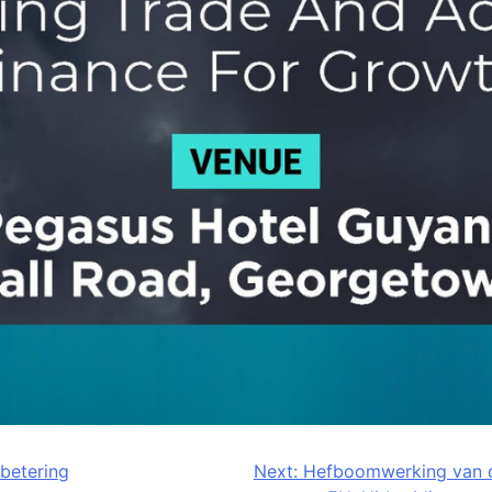
betering
Next:
Hefboomwerking van 