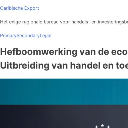
Skip
Caribische Export
to
content
Het enige regionale bureau voor handels- en investeringsbe
Primary
Secondary
Legal
Hefboomwerking van de ec
Uitbreiding van handel en to