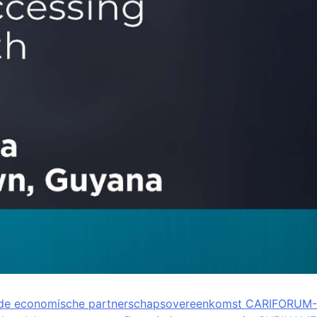
de economische partnerschapsovereenkomst CARIFORUM-