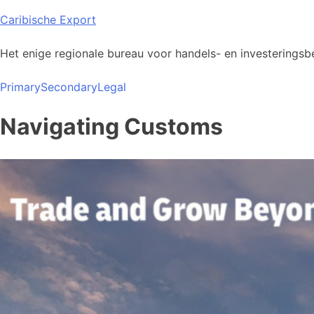
Skip
Caribische Export
to
content
Het enige regionale bureau voor handels- en investeringsbe
Primary
Secondary
Legal
Navigating Customs