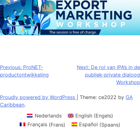
Bericht
Previous:
ProNET-
Next:
De rol van IPA’s in de
productontwikkeling
publiek-private dialoog
navigatie
Workshop
Proudly powered by WordPress
|
Theme: ce2022 by
GA
Caribbean
.
Nederlands
English
(
Engels
)
Français
(
Frans
)
Español
(
Spaans
)