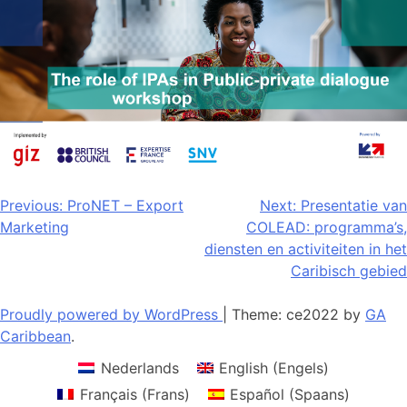
Bericht
Previous:
ProNET – Export
Next:
Presentatie van
Marketing
COLEAD: programma’s,
navigatie
diensten en activiteiten in het
Caribisch gebied
Proudly powered by WordPress
|
Theme: ce2022 by
GA
Caribbean
.
Nederlands
English
(
Engels
)
Français
(
Frans
)
Español
(
Spaans
)