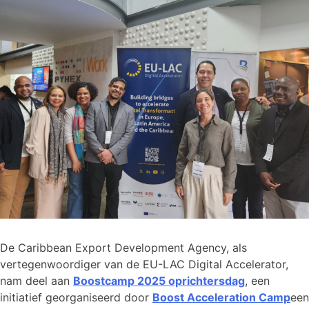
De Caribbean Export Development Agency, als
vertegenwoordiger van de EU-LAC Digital Accelerator,
nam deel aan
Boostcamp 2025 oprichtersdag
, een
initiatief georganiseerd door
Boost Acceleration Camp
een