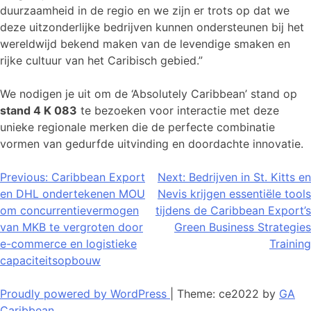
duurzaamheid in de regio en we zijn er trots op dat we
deze uitzonderlijke bedrijven kunnen ondersteunen bij het
wereldwijd bekend maken van de levendige smaken en
rijke cultuur van het Caribisch gebied.”
We nodigen je uit om de ‘Absolutely Caribbean’ stand op
stand 4 K 083
te bezoeken voor interactie met deze
unieke regionale merken die de perfecte combinatie
vormen van gedurfde uitvinding en doordachte innovatie.
Bericht
Previous:
Caribbean Export
Next:
Bedrijven in St. Kitts en
en DHL ondertekenen MOU
Nevis krijgen essentiële tools
navigatie
om concurrentievermogen
tijdens de Caribbean Export’s
van MKB te vergroten door
Green Business Strategies
e-commerce en logistieke
Training
capaciteitsopbouw
Proudly powered by WordPress
|
Theme: ce2022 by
GA
Caribbean
.