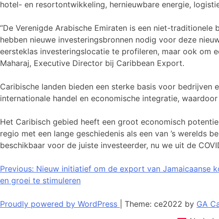
hotel- en resortontwikkeling, hernieuwbare energie, logisti
“De Verenigde Arabische Emiraten is een niet-traditionele 
hebben nieuwe investeringsbronnen nodig voor deze nieuwe 
eersteklas investeringslocatie te profileren, maar ook om e
Maharaj, Executive Director bij Caribbean Export.
Caribische landen bieden een sterke basis voor bedrijven e
internationale handel en economische integratie, waardoor
Het Caribisch gebied heeft een groot economisch potenti
regio met een lange geschiedenis als een van ’s werelds be
beschikbaar voor de juiste investeerder, nu we uit de CO
Bericht
Previous:
Nieuw initiatief om de export van Jamaicaanse ko
en groei te stimuleren
navigatie
Proudly powered by WordPress
|
Theme: ce2022 by
GA Ca