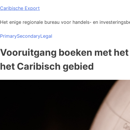
Skip
Caribische Export
to
content
Het enige regionale bureau voor handels- en investeringsbe
Primary
Secondary
Legal
Vooruitgang boeken met het 
het Caribisch gebied