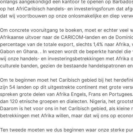
onlangs aangekondigd een kantoor te openen op Barbados e
op het AfriCaribisch handels- en investeringsforum dat a
dat wij voortbouwen op onze onlosmakelijke en diep verwe
Om concrete vooruitgang te boeken, moet er echter veel 
Afrikaanse uitvoer naar de CARICOM-landen en de Dominicaa
percentage van de totale export, slechts 1,4% naar Afrik
Gabon en Ghana. . In wezen wordt de beperkte handel die w
wij onze handels- en investeringsbetrekkingen met Afrika 
culturele banden, gezien de bestaande handelspatronen e
Om te beginnen moet het Caribisch gebied bij het herdefin
zijn 54 landen op dit uitgestrekte continent met grote versch
spreken grote delen van Afrika Engels, Frans en Portugees
dan 120 etnische groepen en dialecten. Nigeria, het grootst
Daarom is het voor ons in het Caribisch gebied, als kleine 
betrekkingen met Afrika willen, maar dat wij ons op econo
Ten tweede moeten we dus beginnen waar onze sterke pun