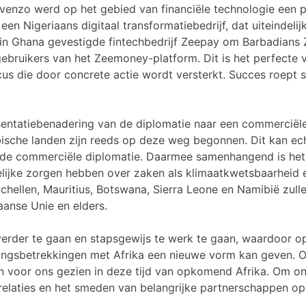
venzo werd op het gebied van financiële technologie een 
een Nigeriaans digitaal transformatiebedrijf, dat uiteindeli
 in Ghana gevestigde fintechbedrijf Zeepay om Barbadian
bruikers van het Zeemoney-platform. Dit is het perfecte 
cus die door concrete actie wordt versterkt. Succes roept 
sentatiebenadering van de diplomatie naar een commercië
ische landen zijn reeds op deze weg begonnen. Dit kan ech
de commerciële diplomatie. Daarmee samenhangend is het o
ijke zorgen hebben over zaken als klimaatkwetsbaarheid e
ychellen, Mauritius, Botswana, Sierra Leone en Namibië zull
aanse Unie en elders.
der te gaan en stapsgewijs te werk te gaan, waardoor opn
ringsbetrekkingen met Afrika een nieuwe vorm kan geven. 
 voor ons gezien in deze tijd van opkomend Afrika. Om onze
elaties en het smeden van belangrijke partnerschappen op 