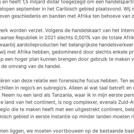
n heeft 1,5 miljard dollar toegezegd om een handelspartn
fgelopen september in het Caribisch gebied plaatsvond. Wi
ven geschiedenis en banden met Afrika ten behoeve van zow
werk worden verzet. Volgens de handelskaart van het Inte
nse Republiek in 2021 slechts 0,001% van de totale Afrika
a, waarbij aardolieproducten het belangrijkste handelsver
ij met Afrika hebben, gedomineerd door slechts enkele pro
op een hoger plan kunnen brengen door gebruik te maken va
n de omvang van de handel.
iëren van deze relatie een forensische focus hebben. Ten e
illen in regio’s en subregio’s. Alleen al wat taal betreft en
. Neem nu een land als Tanzania, waar ik in mijn eerste p
e land van het continent, is nog complexer, evenals Zuid-Af
regio die te maken heeft met een uitgestrekt continent, bel
misch gebied in eerste instantie op minder landen moeten r
ten liggen, we moeten voortbouwen op de bestaande basis