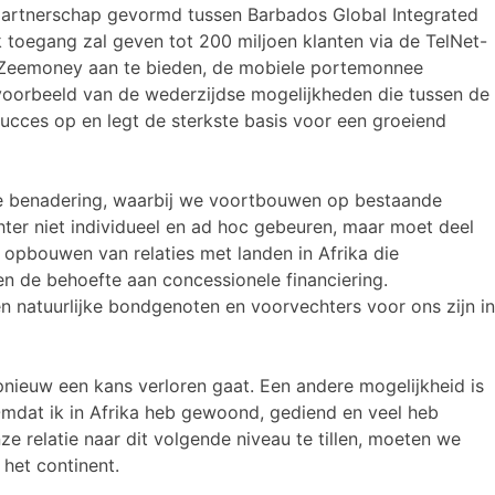
partnerschap gevormd tussen Barbados Global Integrated
jk toegang zal geven tot 200 miljoen klanten via de TelNet-
s Zeemoney aan te bieden, de mobiele portemonnee
voorbeeld van de wederzijdse mogelijkheden die tussen de
succes op en legt de sterkste basis voor een groeiend
le benadering, waarbij we voortbouwen op bestaande
ter niet individueel en ad hoc gebeuren, maar moet deel
pbouwen van relaties met landen in Afrika die
n de behoefte aan concessionele financiering.
en natuurlijke bondgenoten en voorvechters voor ons zijn in
ieuw een kans verloren gaat. Een andere mogelijkheid is
Omdat ik in Afrika heb gewoond, gediend en veel heb
 relatie naar dit volgende niveau te tillen, moeten we
het continent.