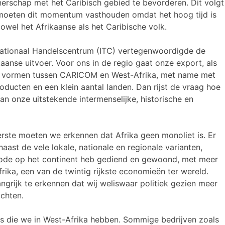
erschap met het Caribisch gebied te bevorderen. Dit volgt
j moeten dit momentum vasthouden omdat het hoog tijd is
el het Afrikaanse als het Caribische volk.
rnationaal Handelscentrum (ITC) vertegenwoordigde de
anse uitvoer. Voor ons in de regio gaat onze export, als
keer vormen tussen CARICOM en West-Afrika, met name met
ducten en een klein aantal landen. Dan rijst de vraag hoe
n onze uitstekende intermenselijke, historische en
erste moeten we erkennen dat Afrika geen monoliet is. Er
 naast de vele lokale, nationale en regionale varianten,
eriode op het continent heb gediend en gewoond, met meer
rika, een van de twintig rijkste economieën ter wereld.
angrijk te erkennen dat wij weliswaar politiek gezien meer
ichten.
 die we in West-Afrika hebben. Sommige bedrijven zoals