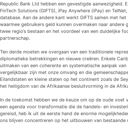
Republic Bank Ltd hebben een gevestigde aanwezigheid. E
FinTech Solutions (GIFTS), iPay Anywhere (iPay) en TelNet, 
database. Aan de andere kant werkt GIFTS samen met het
waarmee gebruikers geld kunnen overmaken naar andere ge
twee regio’s bestaan en het voordeel van een duidelijke fo
partnerschap.
Ten derde moeten we overgaan van een traditionele repre
diplomatieke betrekkingen en nieuwe creëren. Enkele Carib
uitmaken van een coherente en systematische aanpak van 
vergelijkbaar zijn met onze omvang en die gemeenschappel
Eilandstaten en kleine staten op het continent zoals de Se
het heiligdom van de Afrikaanse besluitvorming in de Afrik
In de toekomst hebben we de keuze om op de oude voet ver
een agenda voor transformatie die de handels- en investe
gereisd, heb ik uit de eerste hand de enorme mogelijkheden
ons blijven concentreren op het uitbouwen van bestaande r