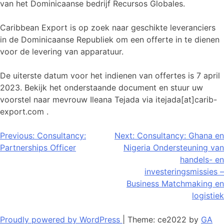
van het Dominicaanse bedrijf Recursos Globales.
Caribbean Export is op zoek naar geschikte leveranciers
in de Dominicaanse Republiek om een offerte in te dienen
voor de levering van apparatuur.
De uiterste datum voor het indienen van offertes is 7 april
2023. Bekijk het onderstaande document en stuur uw
voorstel naar mevrouw Ileana Tejada via itejada[at]carib-
export.com .
Bericht
Previous:
Consultancy:
Next:
Consultancy: Ghana en
Partnerships Officer
Nigeria Ondersteuning van
navigatie
handels- en
investeringsmissies –
Business Matchmaking en
logistiek
Proudly powered by WordPress
|
Theme: ce2022 by
GA