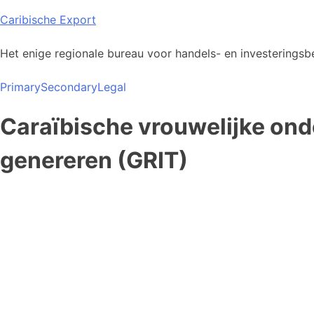
Skip
Caribische Export
to
content
Het enige regionale bureau voor handels- en investeringsbe
Primary
Secondary
Legal
Caraïbische vrouwelijke ond
genereren (GRIT)