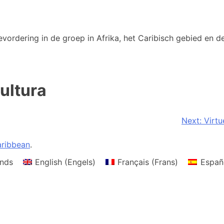
vordering in de groep in Afrika, het Caribisch gebied en de
ltura
Next:
Virtu
ribbean
.
nds
English
(
Engels
)
Français
(
Frans
)
Españ