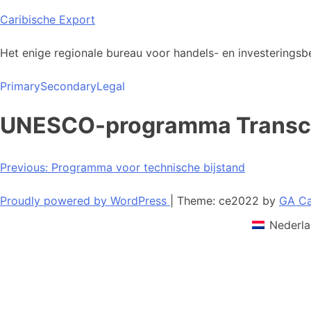
Skip
Caribische Export
to
content
Het enige regionale bureau voor handels- en investeringsbe
Primary
Secondary
Legal
UNESCO-programma Transcu
Bericht
Previous:
Programma voor technische bijstand
navigatie
Proudly powered by WordPress
|
Theme: ce2022 by
GA Ca
Nederla