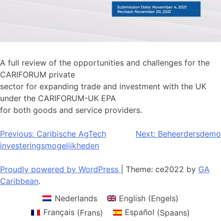
A full review of the opportunities and challenges for the
CARIFORUM private
sector for expanding trade and investment with the UK
under the CARIFORUM-UK EPA
for both goods and service providers.
Bericht
Previous:
Caribische AgTech
Next:
Beheerdersdemo
investeringsmogelijkheden
navigatie
Proudly powered by WordPress
|
Theme: ce2022 by
GA
Caribbean
.
Nederlands
English
(
Engels
)
Français
(
Frans
)
Español
(
Spaans
)