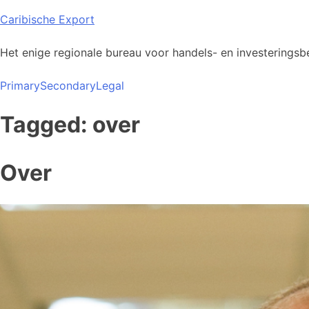
Skip
Caribische Export
to
content
Het enige regionale bureau voor handels- en investeringsbe
Primary
Secondary
Legal
Tagged: over
Over