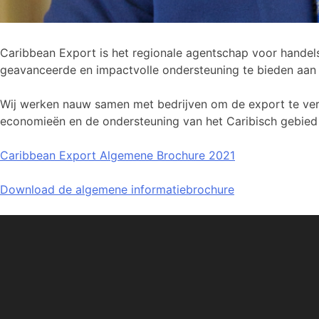
Caribbean Export is het regionale agentschap voor handel
geavanceerde en impactvolle ondersteuning te bieden aan d
Wij werken nauw samen met bedrijven om de export te verg
economieën en de ondersteuning van het Caribisch gebied b
Caribbean Export Algemene Brochure 2021
Download de algemene informatiebrochure