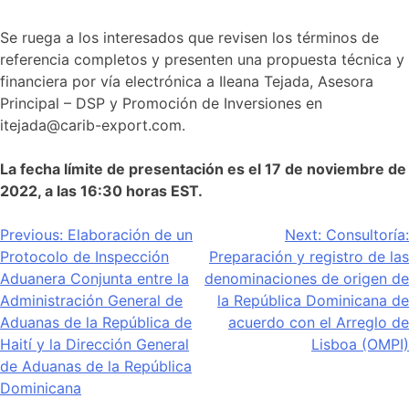
Se ruega a los interesados que revisen los términos de
referencia completos y presenten una propuesta técnica y
financiera por vía electrónica a Ileana Tejada, Asesora
Principal – DSP y Promoción de Inversiones en
itejada@carib-export.com.
La fecha límite de presentación es el 17 de noviembre de
2022, a las 16:30 horas EST.
Navegación
Previous:
Elaboración de un
Next:
Consultoría:
Protocolo de Inspección
Preparación y registro de las
de
Aduanera Conjunta entre la
denominaciones de origen de
entradas
Administración General de
la República Dominicana de
Aduanas de la República de
acuerdo con el Arreglo de
Haití y la Dirección General
Lisboa (OMPI)
de Aduanas de la República
Dominicana