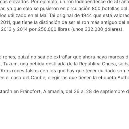
o más elevados. Por ejemplo, un ron Independence de 50 añ
ar, ya que sólo se pusieron en circulación 800 botellas d
s utilizado en el Mai Tai original de 1944 que está valor
2011, que tiene la distinción de ser el ron más antiguo de
n 2013 y 2014 por 250.000 libras (unos 332.000 dólares).
rones, quizá no sea de extrañar que ahora haya marcas de r
o, Tuzem, una bebida destilada de la República Checa, se 
tros rones falsos con los que hay que tener cuidado son el
en el caso del Caribe, elegir las que tienen la etiqueta Au
starán en Fráncfort, Alemania, del 26 al 28 de septiembre