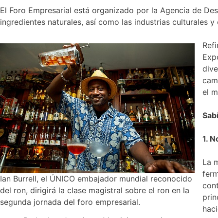
El Foro Empresarial está organizado por la Agencia de Desa
ingredientes naturales, así como las industrias culturales
Refi
Expo
dive
cam
el 
Sab
1. N
La m
ferm
Ian Burrell, el ÚNICO embajador mundial reconocido
cont
del ron, dirigirá la clase magistral sobre el ron en la
prin
segunda jornada del foro empresarial.
haci