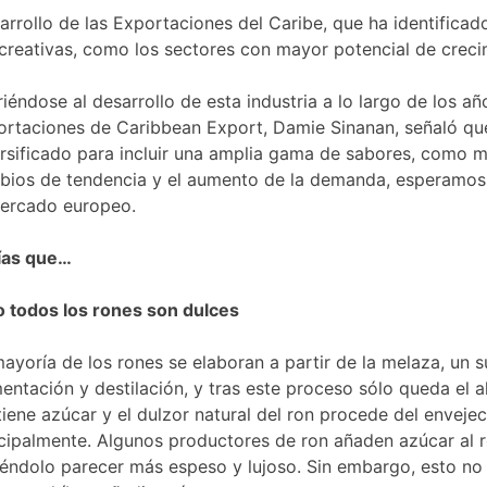
rrollo de las Exportaciones del Caribe, que ha identificad
 y creativas, como los sectores con mayor potencial de crec
riéndose al desarrollo de esta industria a lo largo de los 
rtaciones de Caribbean Export, Damie Sinanan, señaló que
rsificado para incluir una amplia gama de sabores, como m
bios de tendencia y el aumento de la demanda, esperamos 
mercado europeo.
ías que…
o todos los rones son dulces
ayoría de los rones se elaboran a partir de la melaza, un
entación y destilación, y tras este proceso sólo queda el a
iene azúcar y el dulzor natural del ron procede del enveje
cipalmente. Algunos productores de ron añaden azúcar al r
éndolo parecer más espeso y lujoso. Sin embargo, esto no 