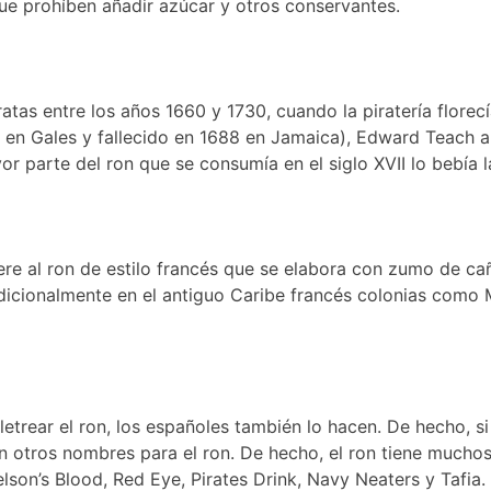
e prohíben añadir azúcar y otros conservantes.
atas entre los años 1660 y 1730, cuando la piratería florec
en Gales y fallecido en 1688 en Jamaica), Edward Teach al
r parte del ron que se consumía en el siglo XVII lo bebía la
fiere al ron de estilo francés que se elabora con zumo de 
tradicionalmente en el antiguo Caribe francés colonias com
etrear el ron, los españoles también lo hacen. De hecho, si 
n otros nombres para el ron. De hecho, el ron tiene mucho
lson’s Blood, Red Eye, Pirates Drink, Navy Neaters y Tafia. 