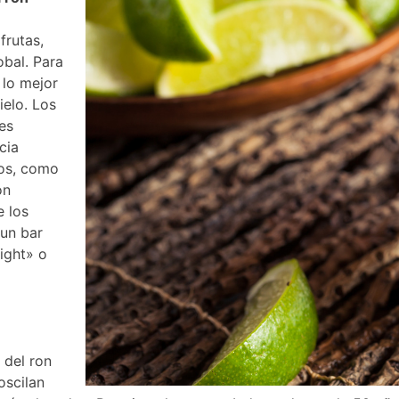
frutas,
obal. Para
 lo mejor
ielo. Los
es
cia
tos, como
on
 los
 un bar
ight» o
 del ron
oscilan