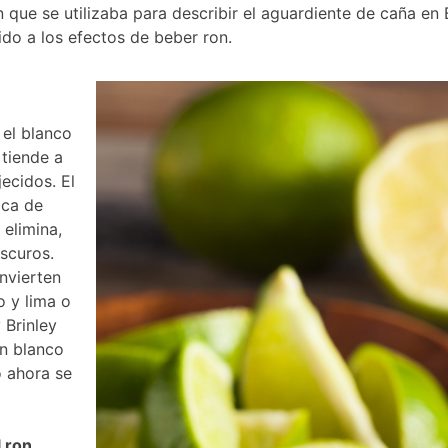
que se utilizaba para describir el aguardiente de caña en 
ido a los efectos de beber ron.
 el blanco
 tiende a
ecidos. El
ica de
 elimina,
oscuros.
onvierten
o y lima o
 Brinley
on blanco
o ahora se
 ron