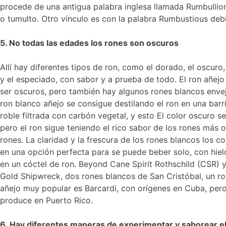
procede de una antigua palabra inglesa llamada Rumbullion 
o tumulto. Otro vínculo es con la palabra Rumbustious deb
5. No todas las edades los rones son oscuros
Allí hay diferentes tipos de ron, como el dorado, el oscuro,
y el especiado, con sabor y a prueba de todo. El ron añejo
ser oscuros, pero también hay algunos rones blancos envej
ron blanco añejo se consigue destilando el ron en una barr
roble filtrada con carbón vegetal, y esto El color oscuro se
pero el ron sigue teniendo el rico sabor de los rones más 
rones. La claridad y la frescura de los rones blancos los c
en una opción perfecta para se puede beber solo, con hiel
en un cóctel de ron. Beyond Cane Spirit Rothschild (CSR) y
Gold Shipwreck, dos rones blancos de San Cristóbal, un r
añejo muy popular es Barcardi, con orígenes en Cuba, per
produce en Puerto Rico.
6. Hay diferentes maneras de experimentar y saborear el