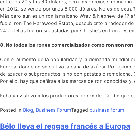
entre los 20 y los 60 dólares, pero los precios son much
en 2012, se vende por unos 5.000 dólares. No es de extrañ
Más caro aún es un ron jamaicano Wray & Nephew de 17 año
fue el ron The Harewood Estate, descubierto alrededor de 
24 botellas fueron subastadas por Christie’s en Londres e
8. No todos los rones comercializados como ron son ron
Con el aumento de la popularidad y la demanda mundial de 
Europa, donde no se cultiva la caña de azúcar. Por ejempl
de azúcar o subproductos, sino con patatas o remolacha. O
Por ello, hay que ceñirse a las marcas de ron conocidas y, 
Echa un vistazo a los productores de ron del Caribe que e
Posted in
Blog
,
Business Forum
Tagged
business forum
Bélo lleva el reggae francés a Europa