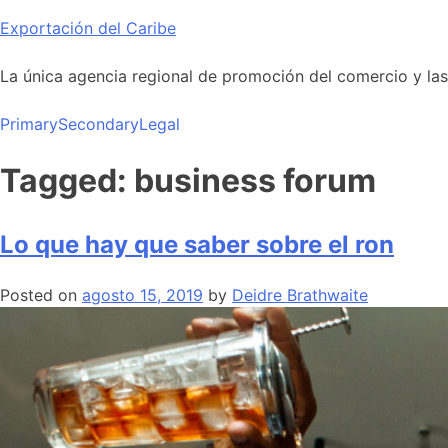
Skip
Exportación del Caribe
to
content
La única agencia regional de promoción del comercio y las i
Primary
Secondary
Legal
Tagged: business forum
Lo que hay que saber sobre el ron
Posted on
agosto 15, 2019
by
Deidre Brathwaite