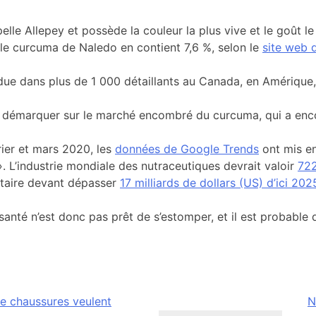
elle Allepey et possède la couleur la plus vive et le goût l
le curcuma de Naledo en contient 7,6 %, selon le
site web d
due dans plus de 1 000 détaillants au Canada, en Amérique
e se démarquer sur le marché encombré du curcuma, qui a en
vrier et mars 2020, les
données de Google Trends
ont mis e
. L’industrie mondiale des nutraceutiques devrait valoir
722
itaire devant dépasser
17 milliards de dollars (US) d’ici 202
 santé n’est donc pas prêt de s’estomper, et il est probable
de chaussures veulent
N