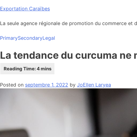
Skip
Exportation Caraïbes
to
content
La seule agence régionale de promotion du commerce et de
Primary
Secondary
Legal
La tendance du curcuma ne 
Posted on
septembre 1, 2022
by
JoEllen Laryea