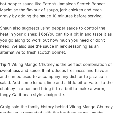
hot pepper sauce like Eaton’s Jamaican Scotch Bonnet.
Maximise the flavour of soups, jerk chicken and even
gravy by adding the sauce 10 minutes before serving.
Shaun also suggests using pepper sauce to control the
heat in your dishes: â€œYou can tip a bit in and taste it as
you go along to work out how much you need or don’t
need. We also use the sauce in jerk seasoning as an
alternative to fresh scotch bonnet.
Tip 4
Viking Mango Chutney is the perfect combination of
sweetness and spice. It introduces freshness and flavour
and can be used to accompany any dish or to jazz up a
salad. Add some lemon, lime and a little bit of water to the
chutney in a pan and bring it to a boil to make a warm,
tangy Caribbean style vinaigrette.
Craig said the family history behind Viking Mango Chutney
particularly resonated with the brothers as well as the