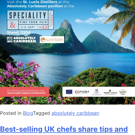
Posted in
Blog
Tagged
absolutely caribbean
Best-selling UK chefs share tips and