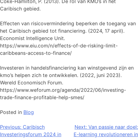
Coke-Hamilton, P. (2013). De rol van KMO’s in het
Caribisch gebied.
Effecten van risicovermindering beperken de toegang van
het Caribisch gebied tot financiering. (2024, 17 april).
Economist Intelligence Unit.
https://www.eiu.com/n/effects-of-de-risking-limit-
caribbeans-access-to-finance/
Investeren in handelsfinanciering kan winstgevend zijn en
kmo’s helpen zich te ontwikkelen. (2022, juni 2023).
Wereld Economisch Forum.
https://www.weforum.org/agenda/2022/06/investing-
trade-finance-profitable-help-smes/
Posted in
Blog
Bericht
Previous:
Caribisch
Next:
Van passie naar doel:
Investeringsforum 2024 in
E-learning revolutioneren in