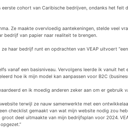
 eerste cohort van Caribische bedrijven, ondanks het feit
amma. Ze maakte overvloedig aantekeningen, stelde veel vr
bedrijf van papier naar realiteit te brengen.
jl ze haar bedrijf runt en opdrachten van VEAP uitvoert “ee
lfs vanaf een basisniveau. Vervolgens leerde ik vanuit he
geleerd hoe ik mijn model kan aanpassen voor B2C (busines
waardeerd en ik moedig anderen zeker aan om er gebruik v
website terwijl ze nauw samenwerkte met een ontwikkelaar
k een checklist gemaakt van wat mijn website nodig zou he
n groot deel uitmaakte van mijn bedrijfsplan voor 2024. VE
 opgezet.”