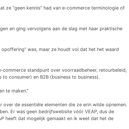
 dat ze “geen kennis” had van e-commerce terminologie of
agen en ging vervolgens aan de slag met haar praktische
n opoffering” was, maar ze houdt vol dat het het waard
t e-commerce standpunt over voorraadbeheer, retourbeleid,
s to consumer) en B2B (business to business).
an te maken.”
 over de essentiële elementen die ze erin wilde opnemen.
bben. Er was geen bedrijfswebsite vóór VEAP, dus de
AP heeft dat mogelijk gemaakt en ik weet dat het de