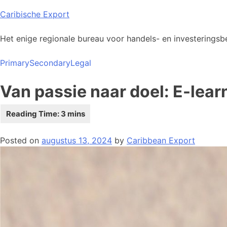
Skip
Caribische Export
to
content
Het enige regionale bureau voor handels- en investeringsbe
Primary
Secondary
Legal
Van passie naar doel: E-lear
Posted on
augustus 13, 2024
by
Caribbean Export