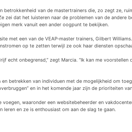
en betrokkenheid van de mastertrainers die, zo zegt ze, ru
Ze zei dat het luisteren naar de problemen van de andere 
eigen merk vanuit een ander oogpunt te bekijken.
ite met een van de VEAP-master trainers, Gilbert William
stromen op te zetten terwijl ze ook haar diensten opschaal
ijf echt onbegrensd,” zegt Marcia. “Ik kan me voorstellen
n en betrekken van individuen met de mogelijkheid om toega
rbruggen” en in het komende jaar zijn de prioriteiten van 
 voegen, waaronder een websitebeheerder en vakdocenten. 
 leren en ze is enthousiast om aan de slag te gaan.