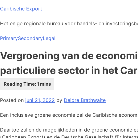
Skip
Caribische Export
to
content
Het enige regionale bureau voor handels- en investeringsbe
Primary
Secondary
Legal
Vergroening van de economi
particuliere sector in het Ca
Posted on
juni 21, 2022
by
Deidre Brathwaite
Een inclusieve groene economie zal de Caribische econom
Daartoe zullen de mogelijkheden in de groene economie 
(Caribbean Export) en de Deutsche Gesellschaft für Inter