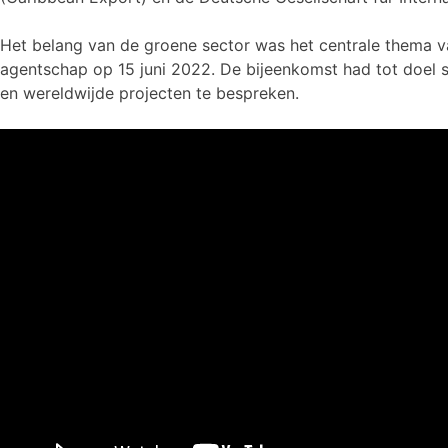
Het belang van de groene sector was het centrale thema v
agentschap op 15 juni 2022. De bijeenkomst had tot doel 
en wereldwijde projecten te bespreken.