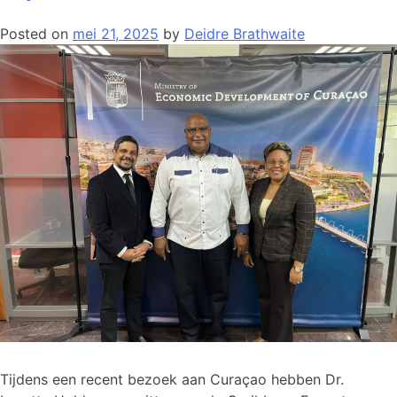
Posted on
mei 21, 2025
by
Deidre Brathwaite
Tijdens een recent bezoek aan Curaçao hebben Dr.