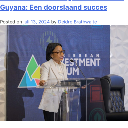
Guyana: Een doorslaand succes
Posted on
juli 13, 2024
by
Deidre Brathwaite