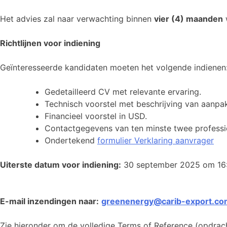
Het advies zal naar verwachting binnen
vier (4) maanden
w
Richtlijnen voor indiening
Geïnteresseerde kandidaten moeten het volgende indienen
Gedetailleerd CV met relevante ervaring.
Technisch voorstel met beschrijving van aanpa
Financieel voorstel in USD.
Contactgegevens van ten minste twee professio
Ondertekend
formulier Verklaring aanvrager
Uiterste datum voor indiening:
30 september 2025 om 16:
E-mail inzendingen naar:
greenenergy@carib-export.co
Zie hieronder om de volledige Terms of Reference (opdrac