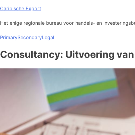
Skip
Caribische Export
to
content
Het enige regionale bureau voor handels- en investeringsbe
Primary
Secondary
Legal
Consultancy: Uitvoering van