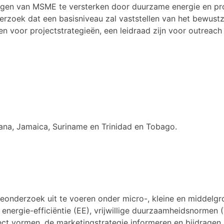
mogen van MSME te versterken door duurzame energie en prod
erzoek dat een basisniveau zal vaststellen van het bewust
en voor projectstrategieën, een leidraad zijn voor outreach
yana, Jamaica, Suriname en Trinidad en Tobago.
tieonderzoek uit te voeren onder micro-, kleine en middel
 energie-efficiëntie (EE), vrijwillige duurzaamheidsnormen
ect vormen, de marketingstrategie informeren en bijdragen