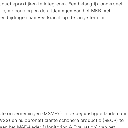
uctiepraktijken te integreren. Een belangrijk onderdeel
zijn, de houding en de uitdagingen van het MKB met
 en bijdragen aan veerkracht op de lange termijn.
grote ondernemingen (MSME’s) in de begunstigde landen om
 (VSS) en hulpbronefficiënte schonere productie (RECP) te
 aan het M&E-kader (Monitoring & Evaluation) van het