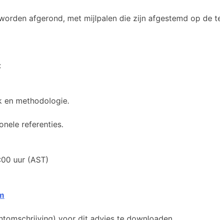
orden afgerond, met mijlpalen die zijn afgestemd op de te
:
k en methodologie.
nele referenties.
00 uur (AST)
m
htomschrijving) voor dit advies te downloaden.