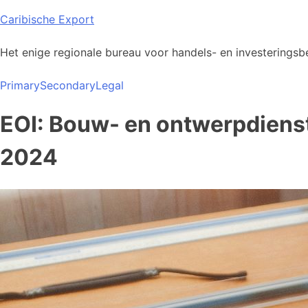
Skip
Caribische Export
to
content
Het enige regionale bureau voor handels- en investeringsbe
Primary
Secondary
Legal
EOI: Bouw- en ontwerpdienst
2024