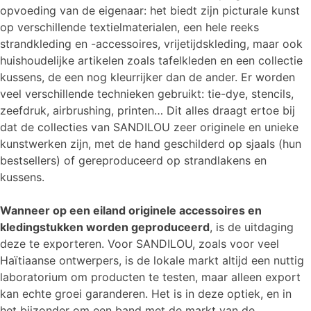
opvoeding van de eigenaar: het biedt zijn picturale kunst
op verschillende textielmaterialen, een hele reeks
strandkleding en -accessoires, vrijetijdskleding, maar ook
huishoudelijke artikelen zoals tafelkleden en een collectie
kussens, de een nog kleurrijker dan de ander. Er worden
veel verschillende technieken gebruikt: tie-dye, stencils,
zeefdruk, airbrushing, printen… Dit alles draagt ertoe bij
dat de collecties van SANDILOU zeer originele en unieke
kunstwerken zijn, met de hand geschilderd op sjaals (hun
bestsellers) of gereproduceerd op strandlakens en
kussens.
Wanneer op een eiland originele accessoires en
kledingstukken worden geproduceerd
, is de uitdaging
deze te exporteren. Voor SANDILOU, zoals voor veel
Haïtiaanse ontwerpers, is de lokale markt altijd een nuttig
laboratorium om producten te testen, maar alleen export
kan echte groei garanderen. Het is in deze optiek, en in
het bijzonder om een band met de markt van de