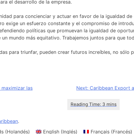
ara el desarrollo de la empresa.
unidad para concienciar y actuar en favor de la igualdad d
ero exige un esfuerzo constante y el compromiso de introd
defendiendo políticas que promuevan la igualdad de oportu
n mundo más equitativo. Trabajemos juntos para que todos 
as para triunfar, pueden crear futuros increíbles, no sólo 
 maximizar las
Next:
Caribbean Export an
ribbean
.
ds
(
Holandés
)
English
(
Inglés
)
Français
(
Francés
)