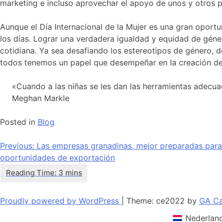
marketing e incluso aprovechar el apoyo de unos y otros p
Aunque el Día Internacional de la Mujer es una gran oport
los días. Lograr una verdadera igualdad y equidad de gén
cotidiana. Ya sea desafiando los estereotipos de género, 
todos tenemos un papel que desempeñar en la creación de u
«Cuando a las niñas se les dan las herramientas adecuad
Meghan Markle
Posted in
Blog
Navegación
Previous:
Las empresas granadinas, mejor preparadas para
oportunidades de exportación
de
entradas
Proudly powered by WordPress
|
Theme: ce2022 by
GA Ca
Nederlan