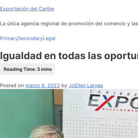
Skip
Exportación del Caribe
to
content
La única agencia regional de promoción del comercio y las i
Primary
Secondary
Legal
Igualdad en todas las oport
Posted on
marzo 8, 2023
by
JoEllen Laryea