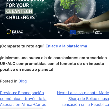
¡Comparte tu reto aquí!
Enlace a la plataforma
¡Iniciemos una nueva ola de asociaciones empresariales
UE-ALC comprometidas con el fomento de un impacto
positivo en nuestro planeta!
Posted in
Blog
Navegación
Previous:
Emancipación
Next:
La salsa picante Marie
económica a través de la
Sharp de Belice causa
de
Asociación África-Caribe
sensación en la República