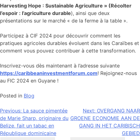
Harvesting Hope : Sustainable Agriculture » (Récolter
l’espoir : l’agriculture durable
), ainsi que deux
présentations sur le marché « de la ferme à la table ».
Participez à CIF 2024 pour découvrir comment les
pratiques agricoles durables évoluent dans les Caraïbes et
comment vous pouvez contribuer à cette transformation.
Inscrivez-vous dès maintenant à l’adresse suivante
https://caribbeaninvestmentforum.com
! Rejoignez-nous
au FIC 2024 en Guyane !
Posted in
Blog
Navigation
Previous:
La sauce pimentée
Next:
OVERGANG NAAR
de Marie Sharp, originaire du
GROENE ECONOMIE AAN DE
de
Belize, fait un tabac en
GANG IN HET CARIBISCH
l’article
République dominicaine
GEBIED