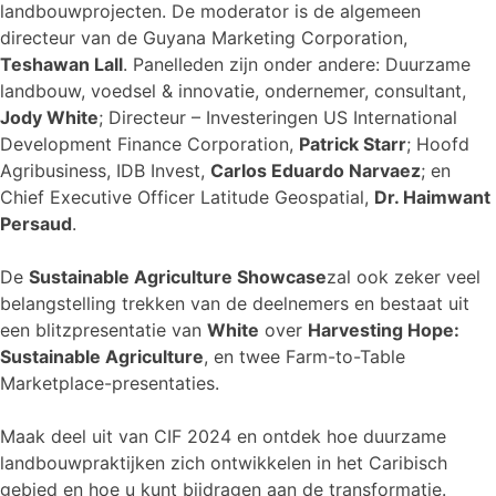
landbouwprojecten. De moderator is de algemeen
directeur van de Guyana Marketing Corporation,
Teshawan Lall
. Panelleden zijn onder andere: Duurzame
landbouw, voedsel & innovatie, ondernemer, consultant,
Jody White
; Directeur – Investeringen US International
Development Finance Corporation,
Patrick Starr
; Hoofd
Agribusiness, IDB Invest,
Carlos Eduardo Narvaez
; en
Chief Executive Officer Latitude Geospatial,
Dr. Haimwant
Persaud
.
De
Sustainable Agriculture Showcase
zal ook zeker veel
belangstelling trekken van de deelnemers en bestaat uit
een blitzpresentatie van
White
over
Harvesting Hope:
Sustainable Agriculture
, en twee Farm-to-Table
Marketplace-presentaties.
Maak deel uit van CIF 2024 en ontdek hoe duurzame
landbouwpraktijken zich ontwikkelen in het Caribisch
gebied en hoe u kunt bijdragen aan de transformatie.