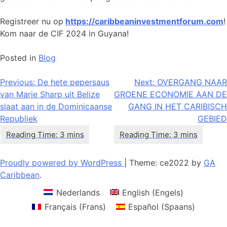
Registreer nu op
https://caribbeaninvestmentforum.com
!
Kom naar de CIF 2024 in Guyana!
Posted in
Blog
Bericht
Previous:
De hete pepersaus
Next:
OVERGANG NAAR
van Marie Sharp uit Belize
GROENE ECONOMIE AAN DE
navigatie
slaat aan in de Dominicaanse
GANG IN HET CARIBISCH
Republiek
GEBIED
Proudly powered by WordPress
|
Theme: ce2022 by
GA
Caribbean
.
Nederlands
English
(
Engels
)
Français
(
Frans
)
Español
(
Spaans
)