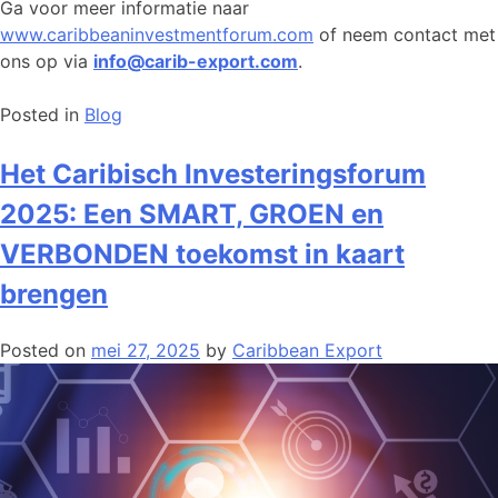
Ga voor meer informatie naar
www.caribbeaninvestmentforum.com
of neem contact met
ons op via
info@carib-export.com
.
Posted in
Blog
Het Caribisch Investeringsforum
2025: Een SMART, GROEN en
VERBONDEN toekomst in kaart
brengen
Posted on
mei 27, 2025
by
Caribbean Export