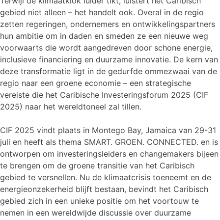
Terwijl de klimaatklok luider tikt, luistert het Caribisch
gebied niet alleen – het handelt ook. Overal in de regio
zetten regeringen, ondernemers en ontwikkelingspartners
hun ambitie om in daden en smeden ze een nieuwe weg
voorwaarts die wordt aangedreven door schone energie,
inclusieve financiering en duurzame innovatie. De kern van
deze transformatie ligt in de gedurfde ommezwaai van de
regio naar een groene economie – een strategische
vereiste die het Caribische Investeringsforum 2025 (CIF
2025) naar het wereldtoneel zal tillen.
CIF 2025 vindt plaats in Montego Bay, Jamaica van 29-31
juli en heeft als thema SMART. GROEN. CONNECTED. en is
ontworpen om investeringsleiders en changemakers bijeen
te brengen om de groene transitie van het Caribisch
gebied te versnellen. Nu de klimaatcrisis toeneemt en de
energieonzekerheid blijft bestaan, bevindt het Caribisch
gebied zich in een unieke positie om het voortouw te
nemen in een wereldwijde discussie over duurzame