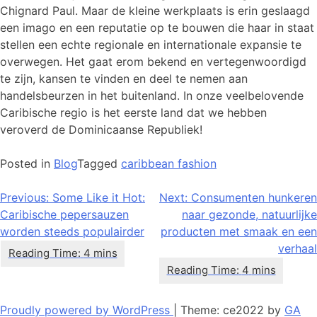
Chignard Paul. Maar de kleine werkplaats is erin geslaagd
een imago en een reputatie op te bouwen die haar in staat
stellen een echte regionale en internationale expansie te
overwegen. Het gaat erom bekend en vertegenwoordigd
te zijn, kansen te vinden en deel te nemen aan
handelsbeurzen in het buitenland. In onze veelbelovende
Caribische regio is het eerste land dat we hebben
veroverd de Dominicaanse Republiek!
Posted in
Blog
Tagged
caribbean fashion
Bericht
Previous:
Some Like it Hot:
Next:
Consumenten hunkeren
Caribische pepersauzen
naar gezonde, natuurlijke
navigatie
worden steeds populairder
producten met smaak en een
verhaal
Proudly powered by WordPress
|
Theme: ce2022 by
GA