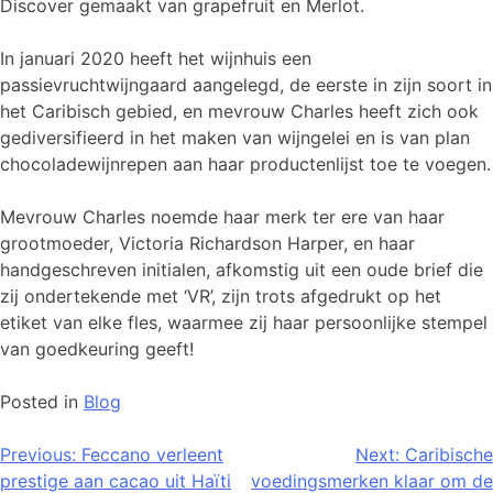
Discover gemaakt van grapefruit en Merlot.
In januari 2020 heeft het wijnhuis een
passievruchtwijngaard aangelegd, de eerste in zijn soort in
het Caribisch gebied, en mevrouw Charles heeft zich ook
gediversifieerd in het maken van wijngelei en is van plan
chocoladewijnrepen aan haar productenlijst toe te voegen.
Mevrouw Charles noemde haar merk ter ere van haar
grootmoeder, Victoria Richardson Harper, en haar
handgeschreven initialen, afkomstig uit een oude brief die
zij ondertekende met ‘VR’, zijn trots afgedrukt op het
etiket van elke fles, waarmee zij haar persoonlijke stempel
van goedkeuring geeft!
Posted in
Blog
Bericht
Previous:
Feccano verleent
Next:
Caribische
prestige aan cacao uit Haïti
voedingsmerken klaar om de